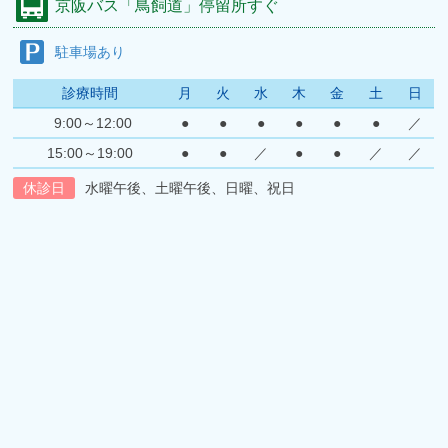
京阪バス
「鳥飼道」停留所すぐ
駐車場あり
診療時間
月
火
水
木
金
土
日
9:00～12:00
●
●
●
●
●
●
／
15:00～19:00
●
●
／
●
●
／
／
休診日
水曜午後、土曜午後、日曜、祝日