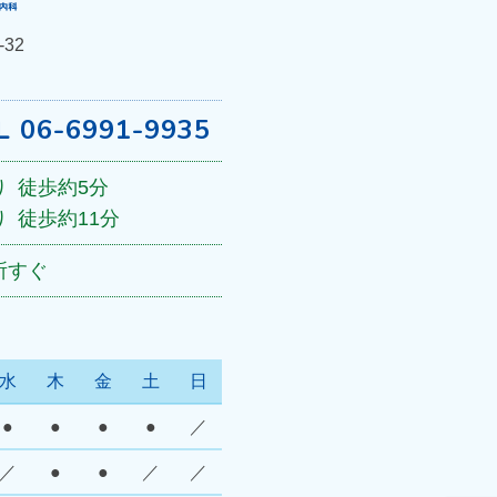
32
L 06-6991-9935
り
徒歩約5分
り
徒歩約11分
所すぐ
水
木
金
土
日
●
●
●
●
／
／
●
●
／
／